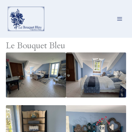
Ga
naar
de
inhoud
Le Bouquet Bleu