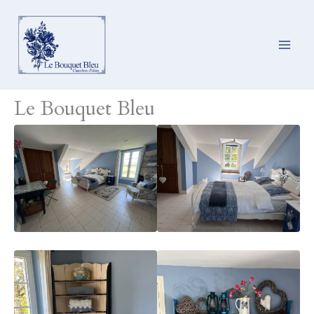
Ga
naar
de
inhoud
Le Bouquet Bleu