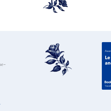
ue-
-