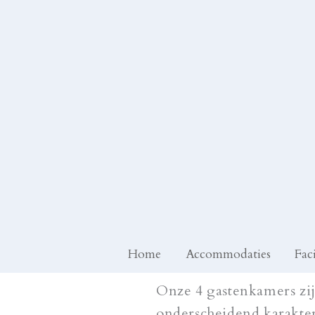
Ga
naar
de
inhoud
Home
Accommodaties
Faci
Onze 4 gastenkamers zij
onderscheidend karakte