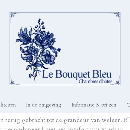
liteiten
In de omgeving
Informatie & prijzen
C
n terug gebracht tot de grandeur van weleer. El
r, gecombineerd met het comfort van vandaag.