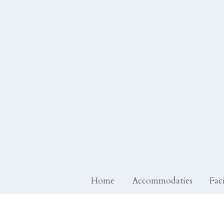
Ga
naar
de
inhoud
Home
Accommodaties
Faci