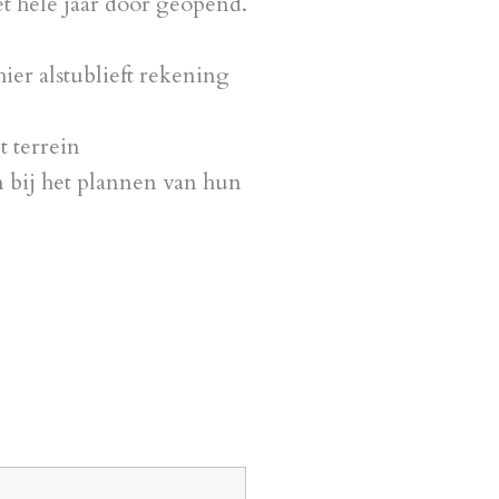
t hele jaar door geopend.
ier alstublieft rekening
t terrein
n bij het plannen van hun